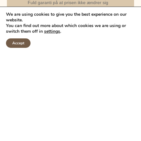
Fuld garanti på at prisen ikke ændrer sig
We are using cookies to give you the best experience on our
Fuld garanti på kvaliteten
website.
You can find out more about which cookies we are using or
Vejledning og gode råd
switch them off in
settings
.
Accept
INDHENT TILBUD
OPENING HOURS
Mon-Fri: 8.00 – 16.00