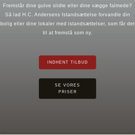
Fremstår dine gulve slidte eller dine vægge falmede?
Så lad H.C. Andersens Istandsættelse forvandle din
bolig eller dine lokaler med istandsættelser, som får det
til at fremstå som ny.
INDHENT TILBUD
SE VORES
PRISER