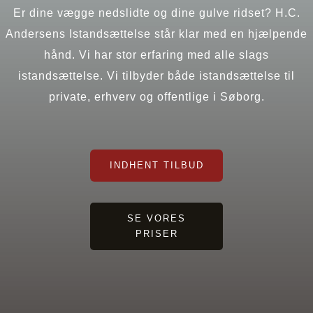
Er dine vægge nedslidte og dine gulve ridset? H.C.
Andersens Istandsættelse står klar med en hjælpende
hånd. Vi har stor erfaring med alle slags
istandsættelse. Vi tilbyder både istandsættelse til
private, erhverv og offentlige i Søborg.
INDHENT TILBUD
SE VORES
PRISER