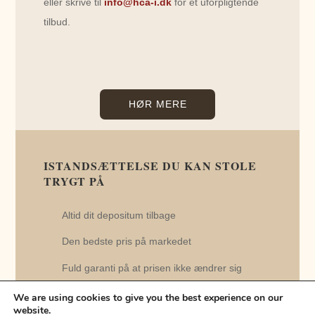
eller skrive til
info@hca-i.dk
for et uforpligtende
tilbud.
HØR MERE
ISTANDSÆTTELSE DU KAN STOLE
TRYGT PÅ
Altid dit depositum tilbage
Den bedste pris på markedet
Fuld garanti på at prisen ikke ændrer sig
Fuld garanti på kvaliteten
We are using cookies to give you the best experience on our
website.