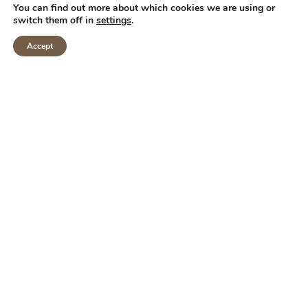
Vejledning og gode råd
You can find out more about which cookies we are using or
switch them off in
settings
.
Accept
INDHENT TILBUD
OPENING HOURS
Mon-Fri: 8.00 – 16.00
Sat-Sun: Closed
CONTACT
+45 50 90 70 20